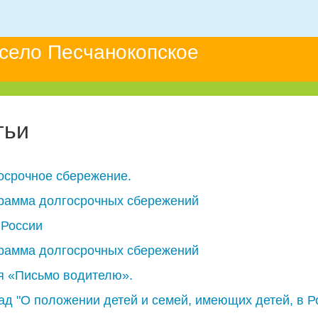
 село Песчанокопское
тьи
осрочное сбережение.
рамма долгосрочных сбережений
 России
рамма долгосрочных сбережений
я «Письмо водителю».
ад "О положении детей и семей, имеющих детей, в Р