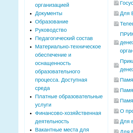
Госу
организацией
Документы
Для 
Образование
Теле
Руководство
ПРИК
Педагогический состав
дене
Материально-техническое
орга
обеспечение и
Прик
оснащенность
дене
образовательного
процесса. Доступная
Памя
среда
Памя
Платные образовательные
Памя
услуги
О пр
Финансово-хозяйственная
деятельность
Для 
Вакантные места для
Для 