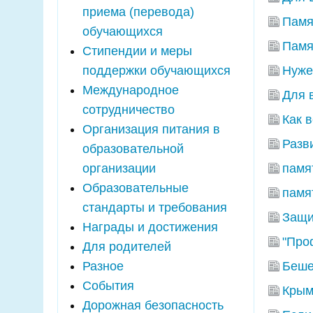
приема (перевода)
Памя
обучающихся
Памя
Стипендии и меры
поддержки обучающихся
Нуже
Международное
Для 
сотрудничество
Как 
Организация питания в
Разв
образовательной
организации
памя
Образовательные
памя
стандарты и требования
Защи
Награды и достижения
"Про
Для родителей
Разное
Беше
События
Крым
Дорожная безопасность