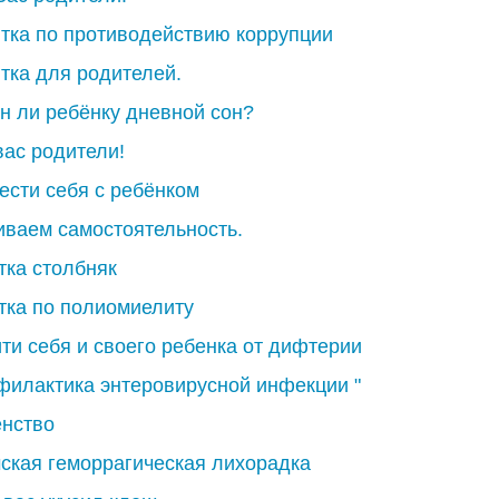
тка по противодействию коррупции
тка для родителей.
н ли ребёнку дневной сон?
вас родители!
вести себя с ребёнком
иваем самостоятельность.
тка столбняк
тка по полиомиелиту
ти себя и своего ребенка от дифтерии
филактика энтеровирусной инфекции "
нство
ская геморрагическая лихорадка