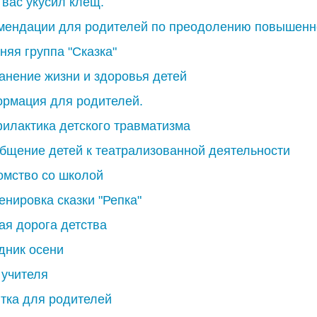
 вас укусил клещ.
мендации для родителей по преодолению повышенно
няя группа "Сказка"
анение жизни и здоровья детей
рмация для родителей.
илактика детского травматизма
бщение детей к театрализованной деятельности
омство со школой
енировка сказки "Репка"
ая дорога детства
дник осени
 учителя
тка для родителей