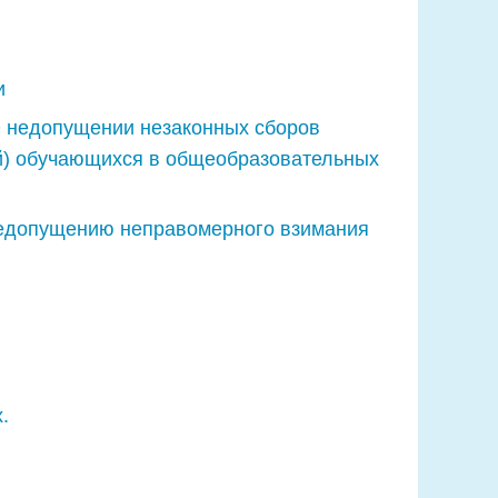
и
О недопущении незаконных сборов
ей) обучающихся в общеобразовательных
 недопущению неправомерного взимания
.