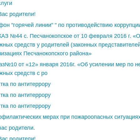
слуги
Вас родители!
фон "горячей линии" " по противодействию коррупци
АЗ №44 с. Песчанокопское от 10 февраля 2016 г. «
жных средств у родителей (законных представител
низациях Песчанокопского района»
аз№10 от «12» января 2016г. «Об усилении мер по
жных средств с ро
тка по антитеррору
тка по антитеррору
тка по антитеррору
офилактических мерах при пожароопасных ситуациях
вас родители.
Вас родители!