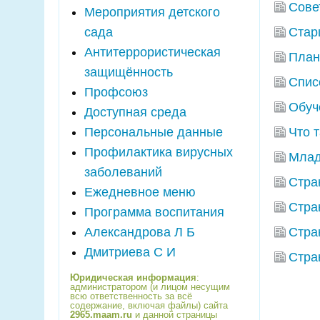
Сове
Мероприятия детского
сада
Стар
Антитеррористическая
План
защищённость
Спис
Профсоюз
Обуч
Доступная среда
Персональные данные
Что 
Профилактика вирусных
Млад
заболеваний
Стра
Ежедневное меню
Стра
Программа воспитания
Александрова Л Б
Стра
Дмитриева С И
Стра
Юридическая информация
:
администратором (и лицом несущим
всю ответственность за всё
содержание, включая файлы) сайта
2965.maam.ru
и данной страницы