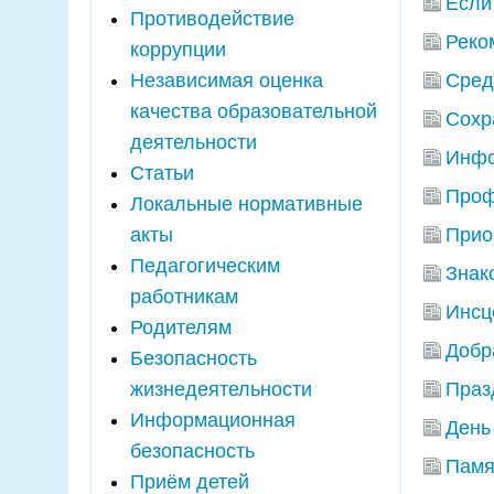
Если
Противодействие
Реко
коррупции
Независимая оценка
Сред
качества образовательной
Сохр
деятельности
Инфо
Статьи
Проф
Локальные нормативные
акты
Прио
Педагогическим
Знак
работникам
Инсц
Родителям
Добр
Безопасность
жизнедеятельности
Праз
Информационная
День
безопасность
Памя
Приём детей